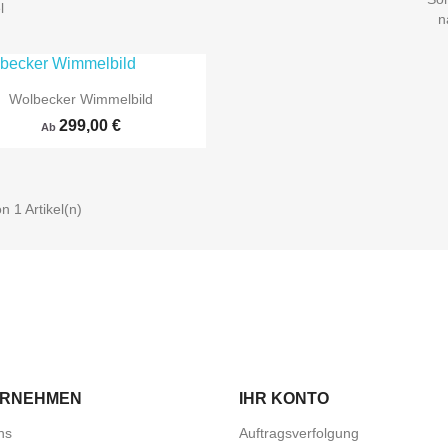
l
n
Wolbecker Wimmelbild
299,00 €
Ab
on 1 Artikel(n)

Vorschau
ERNEHMEN
IHR KONTO
ns
Auftragsverfolgung